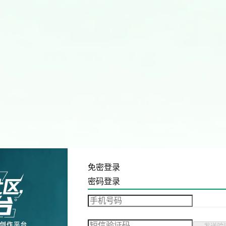
免密登录
密码登录
发送验