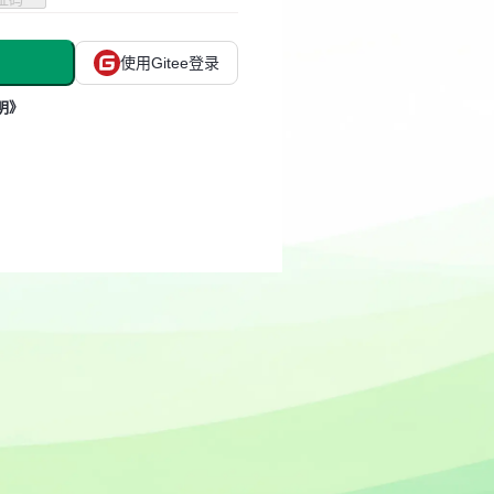
使用Gitee登录
明》