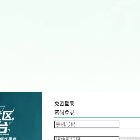
免密登录
密码登录
发送验