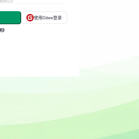
使用Gitee登录
明》