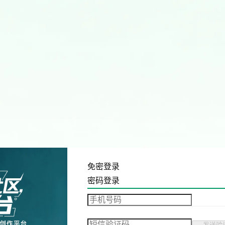
免密登录
密码登录
发送验