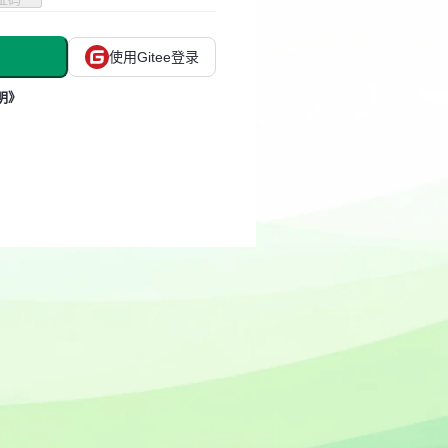
使用Gitee登录
明》