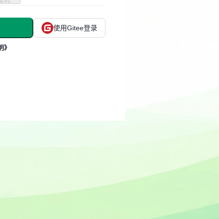
使用Gitee登录
明》