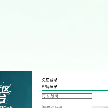
免密登录
密码登录
发送验