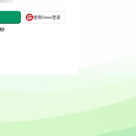
使用Gitee登录
明》