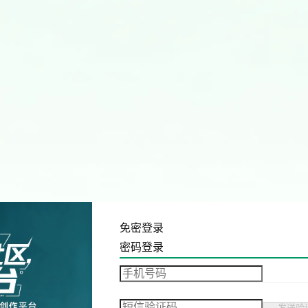
免密登录
密码登录
发送验