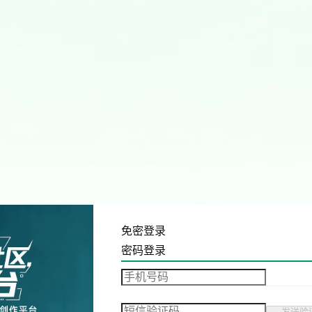
免密登录
密码登录
发送验