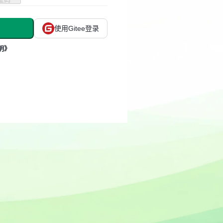
使用Gitee登录
明》