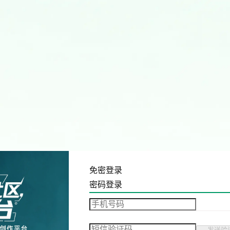
免密登录
密码登录
发送验