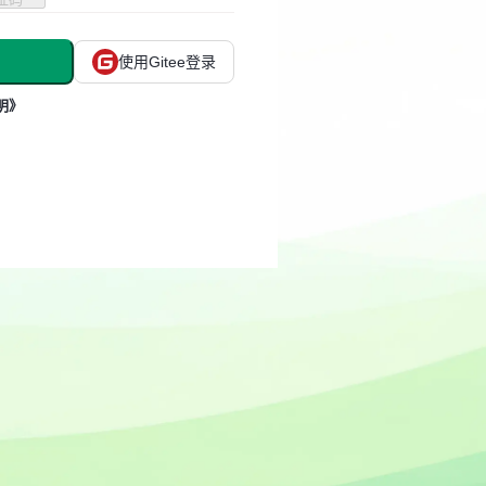
使用Gitee登录
明》