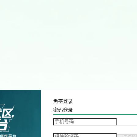
免密登录
密码登录
发送验