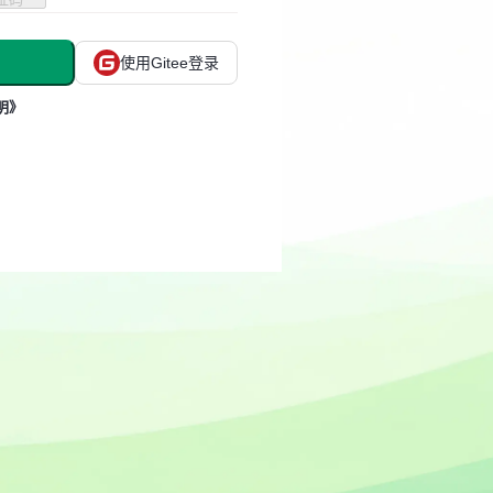
使用Gitee登录
明》