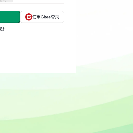
使用Gitee登录
明》