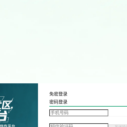
免密登录
密码登录
发送验