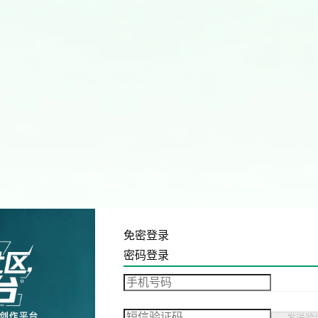
免密登录
密码登录
发送验