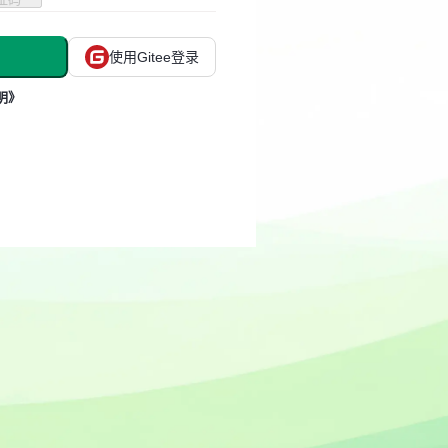
使用Gitee登录
明》