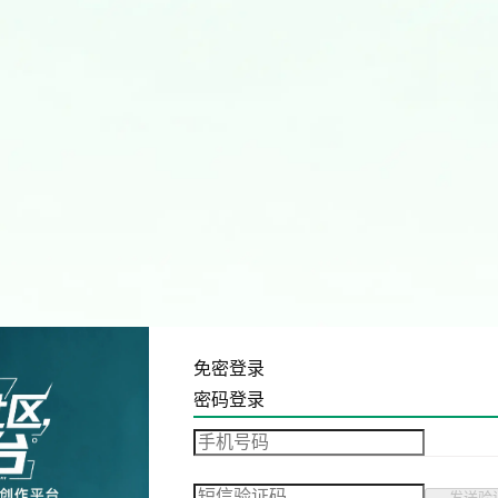
免密登录
密码登录
发送验