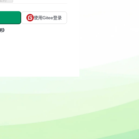
使用Gitee登录
明》