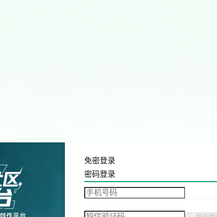
免密登录
密码登录
发送验