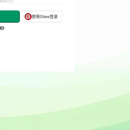
使用Gitee登录
明》