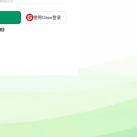
使用Gitee登录
明》