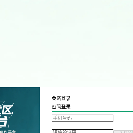
免密登录
密码登录
发送验