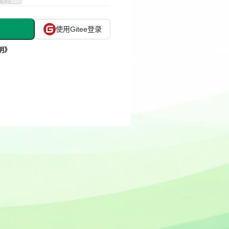
使用Gitee登录
明》