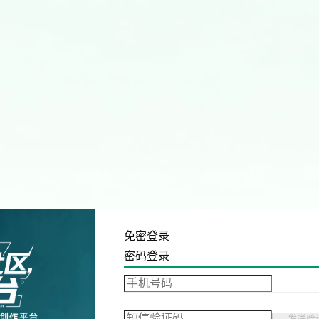
免密登录
密码登录
发送验