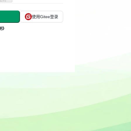
使用Gitee登录
明》