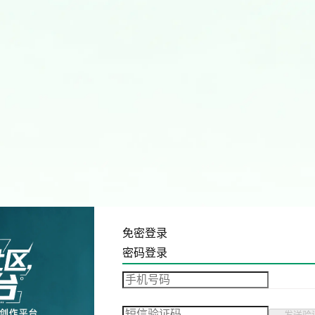
免密登录
密码登录
发送验