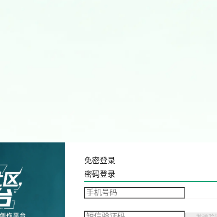
免密登录
密码登录
发送验