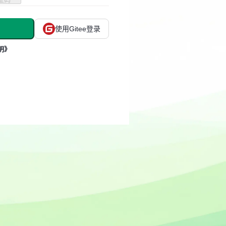
使用Gitee登录
明》