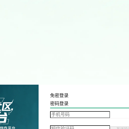
免密登录
密码登录
发送验