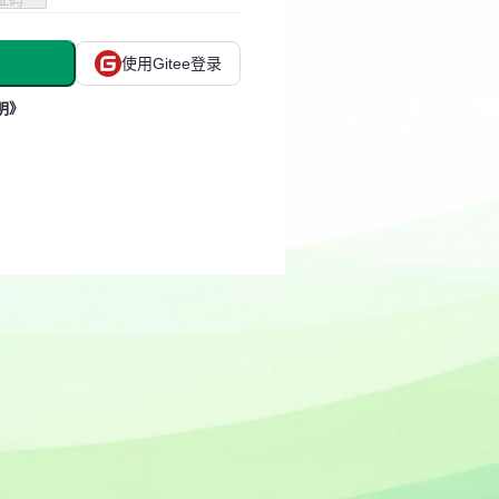
使用Gitee登录
明》