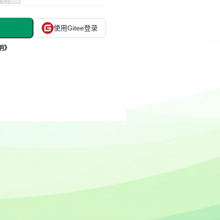
使用Gitee登录
明》