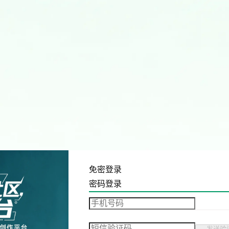
免密登录
密码登录
发送验