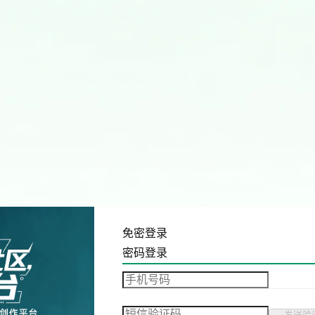
免密登录
密码登录
发送验