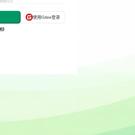
使用Gitee登录
明》