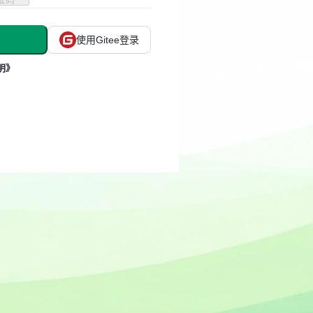
使用Gitee登录
明》