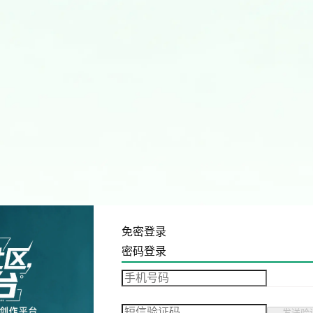
免密登录
密码登录
发送验