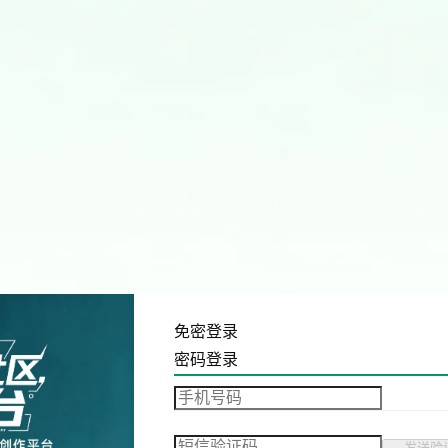
免密登录
密码登录
发送验