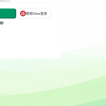
使用Gitee登录
明》