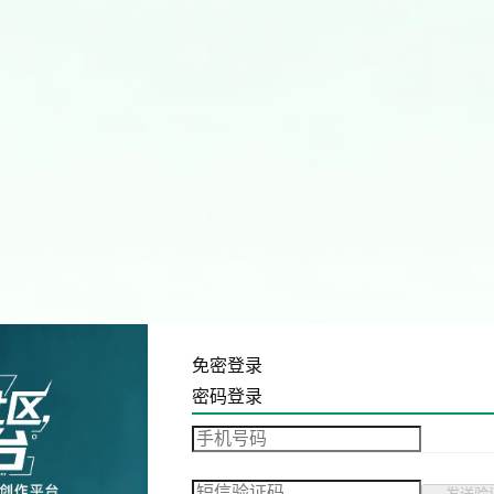
免密登录
密码登录
发送验