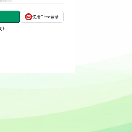
使用Gitee登录
明》