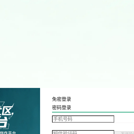
免密登录
密码登录
发送验