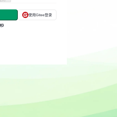
使用Gitee登录
明》