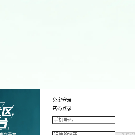
免密登录
密码登录
发送验