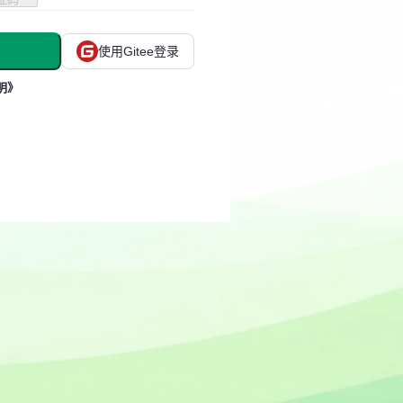
使用Gitee登录
明》