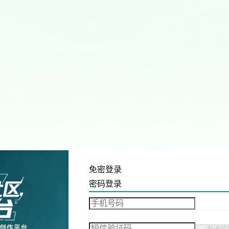
免密登录
密码登录
发送验