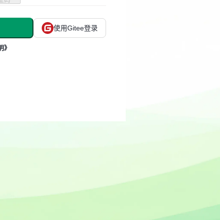
使用Gitee登录
明》