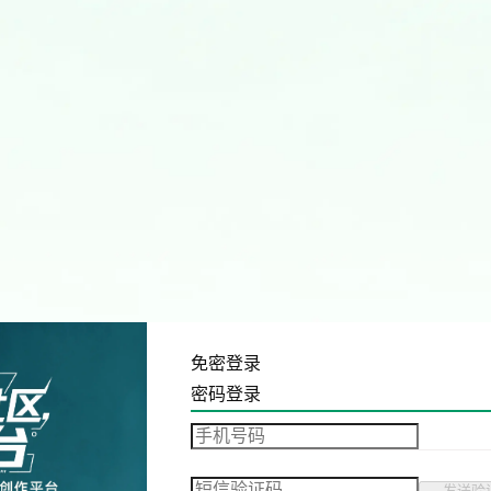
免密登录
密码登录
发送验