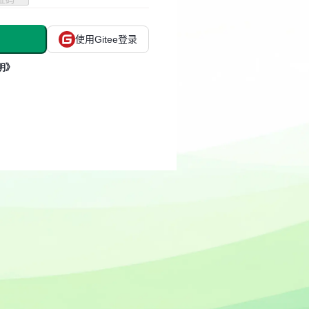
使用Gitee登录
明》