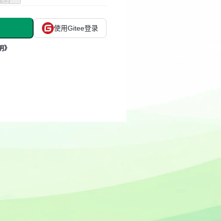
使用Gitee登录
明》