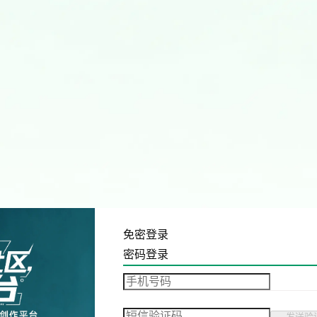
免密登录
密码登录
发送验