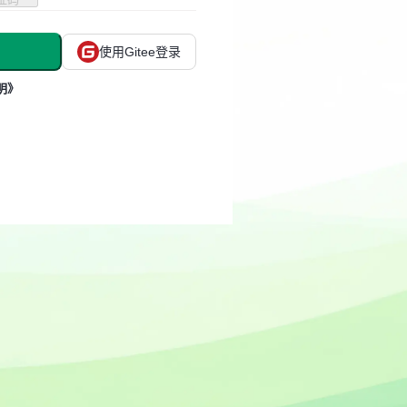
使用Gitee登录
明》