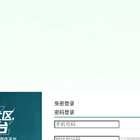
免密登录
密码登录
发送验