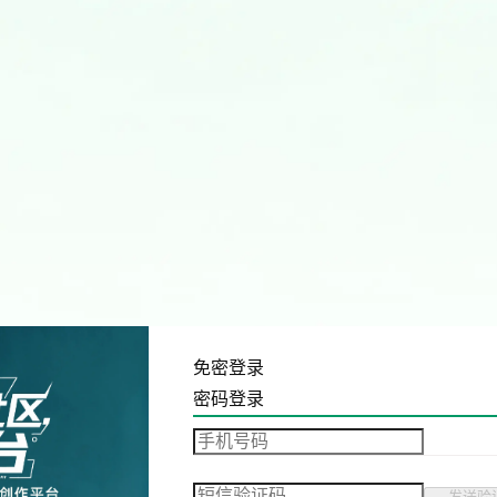
免密登录
密码登录
发送验