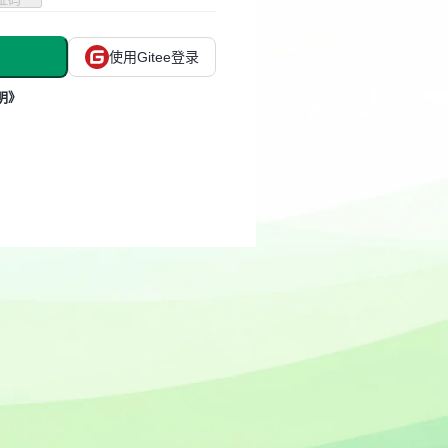
使用Gitee登录
明》