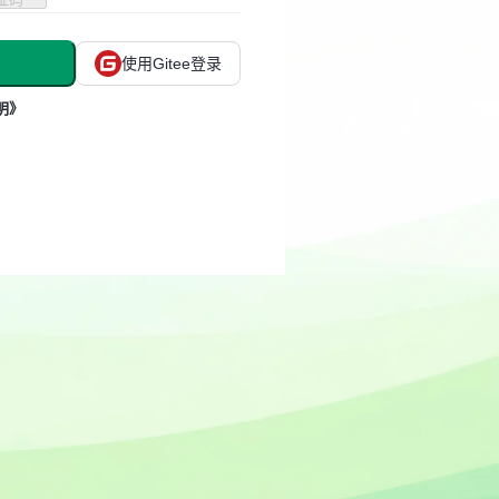
使用Gitee登录
明》