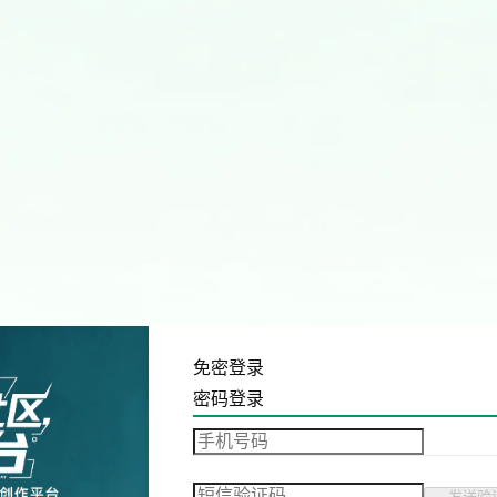
免密登录
密码登录
发送验