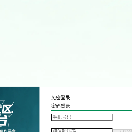
免密登录
密码登录
发送验