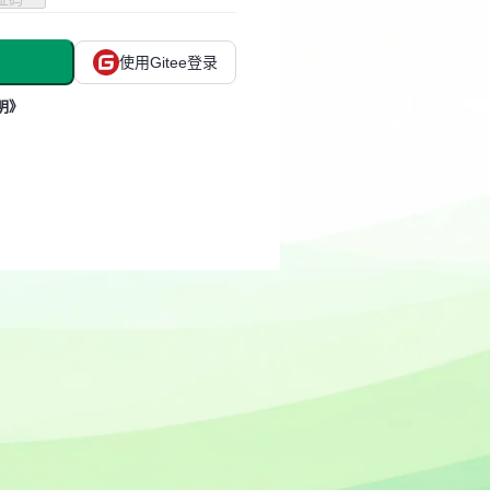
使用Gitee登录
明》