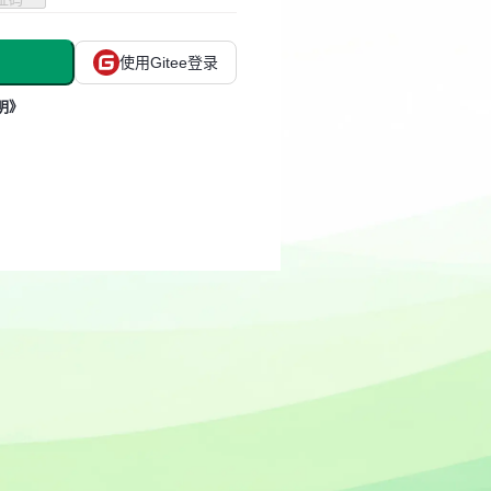
使用Gitee登录
明》