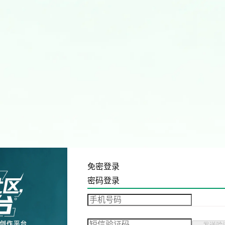
免密登录
密码登录
发送验