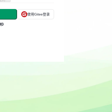
使用Gitee登录
明》