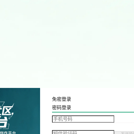
免密登录
密码登录
发送验