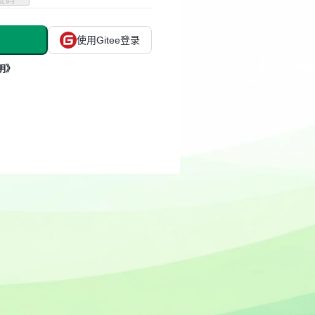
使用Gitee登录
明》