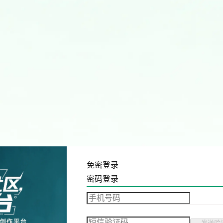
免密登录
密码登录
发送验