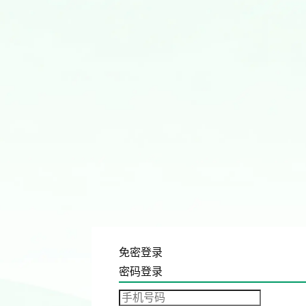
免密登录
密码登录
发送验