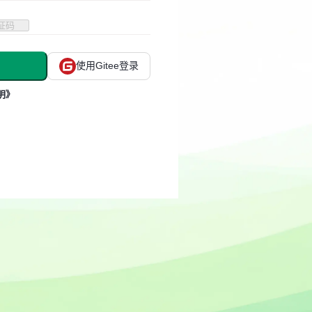
使用Gitee登录
明》