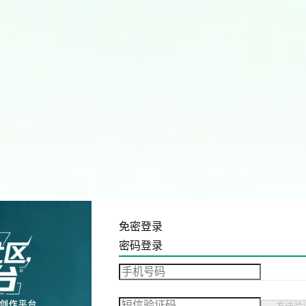
免密登录
密码登录
发送验