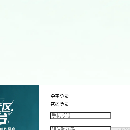
免密登录
密码登录
发送验