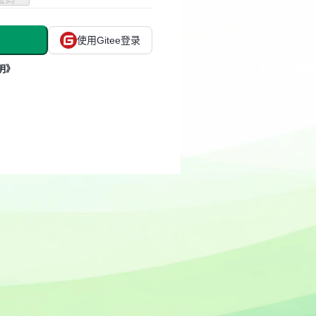
使用Gitee登录
明》