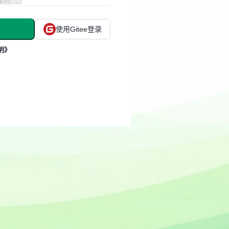
使用Gitee登录
明》