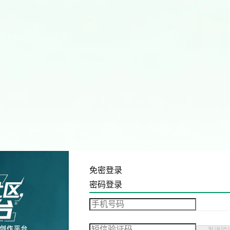
免密登录
密码登录
发送验