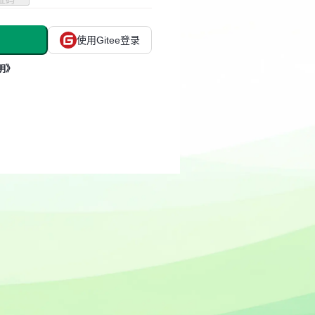
使用Gitee登录
明》