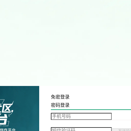
免密登录
密码登录
发送验