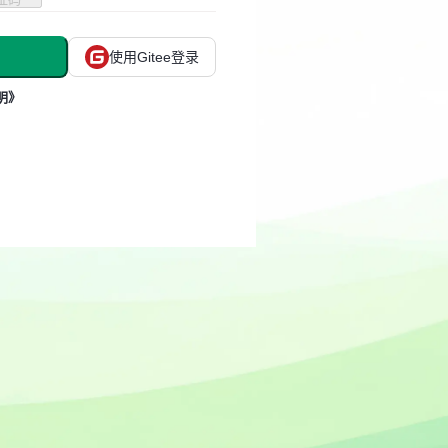
使用Gitee登录
明》