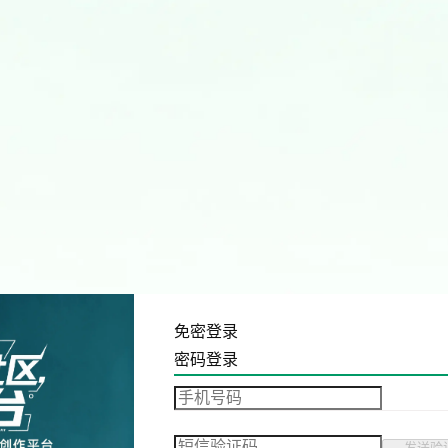
免密登录
密码登录
发送验