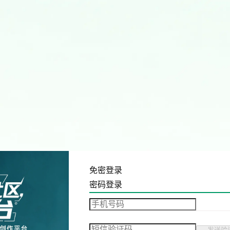
免密登录
密码登录
发送验