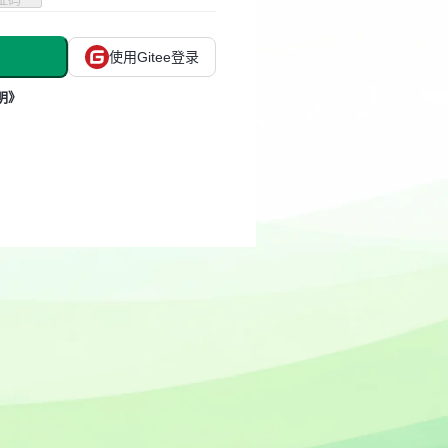
使用Gitee登录
明》