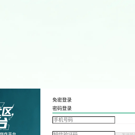
免密登录
密码登录
发送验