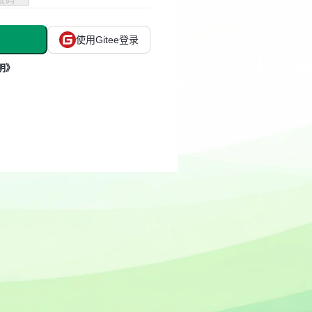
使用Gitee登录
明》