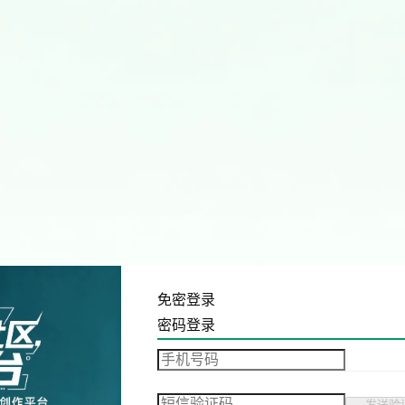
免密登录
密码登录
发送验