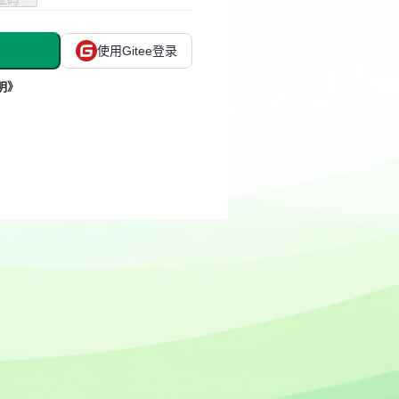
使用Gitee登录
明》