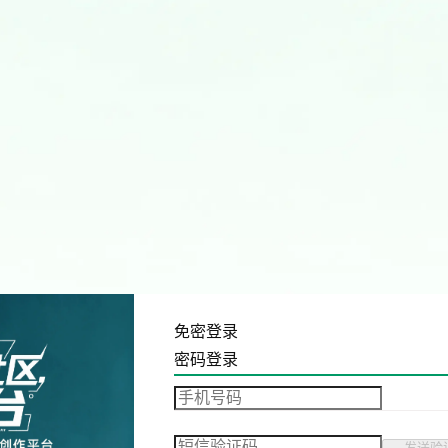
免密登录
密码登录
发送验