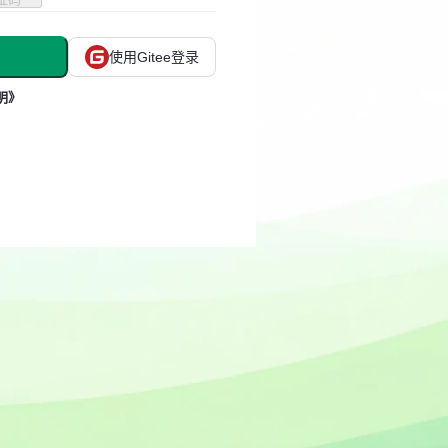
使用Gitee登录
明》