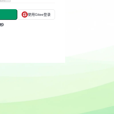
使用Gitee登录
明》