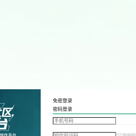
免密登录
密码登录
发送验