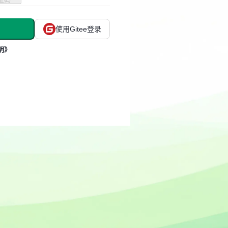
使用Gitee登录
明》