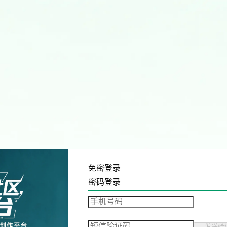
免密登录
密码登录
发送验