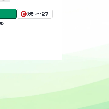
使用Gitee登录
明》