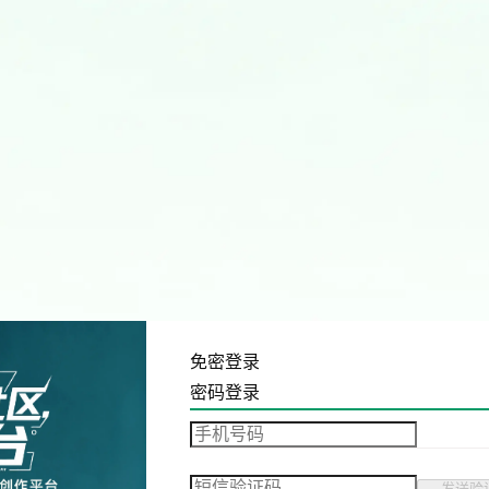
免密登录
密码登录
发送验