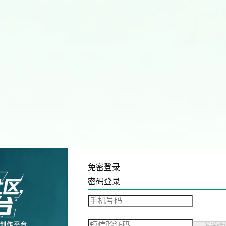
免密登录
密码登录
发送验