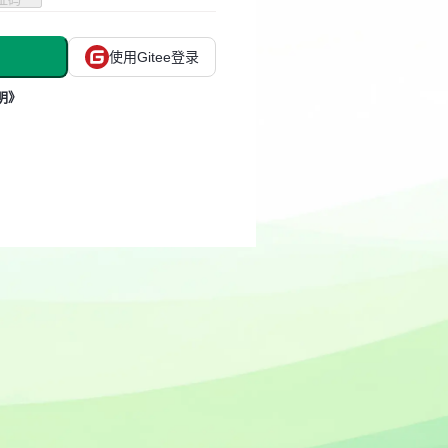
使用Gitee登录
明》