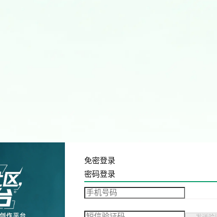
免密登录
密码登录
发送验