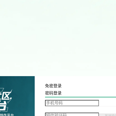
免密登录
密码登录
发送验