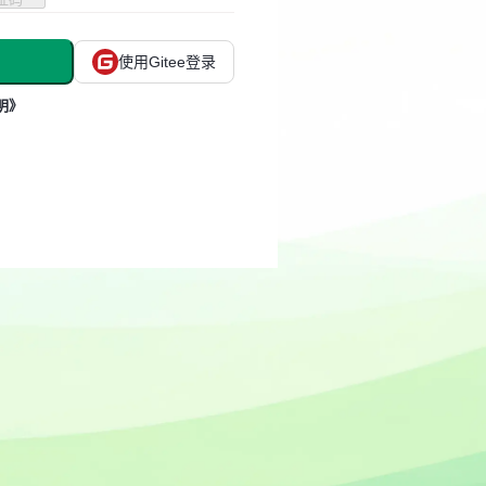
使用Gitee登录
明》